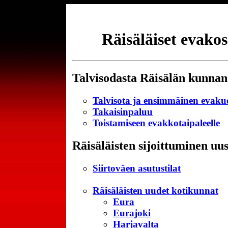
Räisäläiset evakoss
Talvisodasta Räisälän kunnan
Talvisota ja ensimmäinen evakuo
Takaisinpaluu
Toistamiseen evakkotaipaleelle
Räisäläisten sijoittuminen uusi
Siirtoväen asutustilat
Räisäläisten uudet kotikunnat
Eura
Eurajoki
Harjavalta