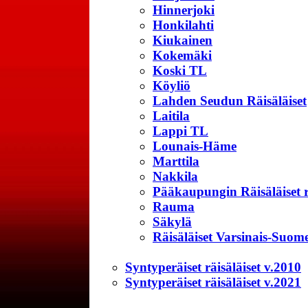
Hinnerjoki
Honkilahti
Kiukainen
Kokemäki
Koski TL
Köyliö
Lahden Seudun Räisäläiset
Laitila
Lappi TL
Lounais-Häme
Marttila
Nakkila
Pääkaupungin Räisäläiset 
Rauma
Säkylä
Räisäläiset Varsinais-Suom
Syntyperäiset räisäläiset v.2010
Syntyperäiset räisäläiset v.2021