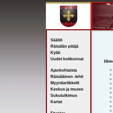
Säätiö
Räisälän pitäjä
Kylät
Uudet kotikunnat
Ajankohtaista
Räisäläinen -lehti
Myyntiartikkelit
Keskus ja museo
Sukututkimus
Kartat