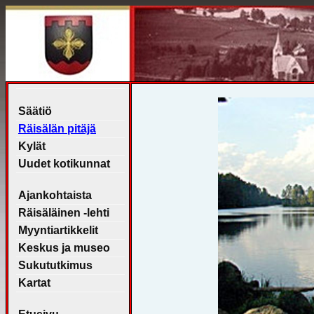
Säätiö
Räisälän pitäjä
Kylät
Uudet kotikunnat
Ajankohtaista
Räisäläinen -lehti
Myyntiartikkelit
Keskus ja museo
Sukututkimus
Kartat