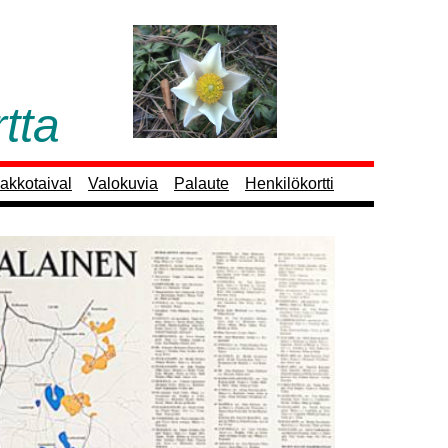
ta
akkotaival
Valokuvia
Palaute
Henkilökortti