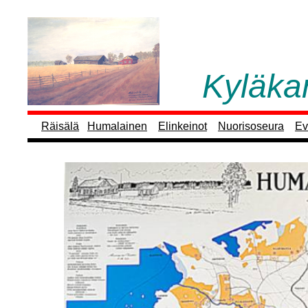
Kyläkart
Räisälä
Humalainen
Elinkeinot
Nuorisoseura
Ev