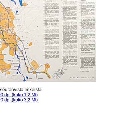
seuraavista linkeistä:
0 dpi (koko 1,2 Mt)
0 dpi (koko 3,2 Mt)