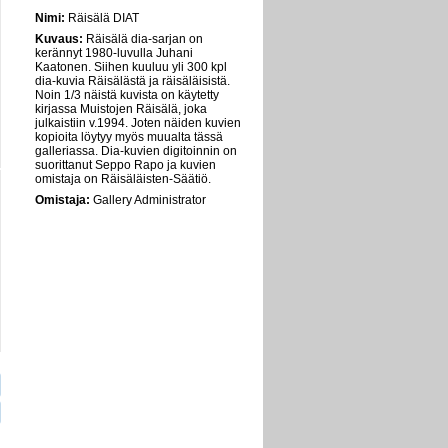
Nimi:
Räisälä DIAT
Kuvaus:
Räisälä dia-sarjan on
kerännyt 1980-luvulla Juhani
Kaatonen. Siihen kuuluu yli 300 kpl
dia-kuvia Räisälästä ja räisäläisistä.
Noin 1/3 näistä kuvista on käytetty
kirjassa Muistojen Räisälä, joka
julkaistiin v.1994. Joten näiden kuvien
kopioita löytyy myös muualta tässä
galleriassa. Dia-kuvien digitoinnin on
suorittanut Seppo Rapo ja kuvien
omistaja on Räisäläisten-Säätiö.
Omistaja:
Gallery Administrator