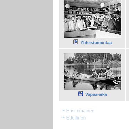
Yhteistoimintaa
Vapaa-aika
Ensimmäinen
Edellinen