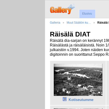
Etusivu
Galleria
Muut Säätiön ku…
Räisälä
Räisälä DIAT
Räisälä dia-sarjan on kerännyt 198
Räisälästä ja räisäläisistä. Noin 1
julkaistiin v.1994. Joten näiden k
digitoinnin on suorittanut Seppo R
Kotiseutumme