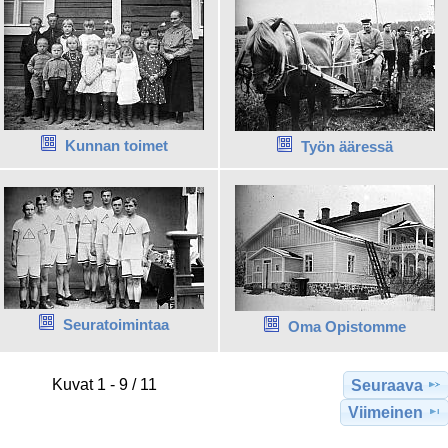
Kunnan toimet
Työn ääressä
Seuratoimintaa
Oma Opistomme
Kuvat 1 - 9 / 11
Seuraava
Viimeinen