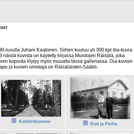
 DIAT
0-luvulla Juhani Kaatonen. Siihen kuuluu yli 300 kpl dia-kuvia
/3 näistä kuvista on käytetty kirjassa Muistojen Räisälä, joka
uvien kopioita löytyy myös muualta tässä galleriassa. Dia-kuvien
apo ja kuvien omistaja on Räisäläisten-Säätiö.
Kotikirkkomme
Koti ja Perhe