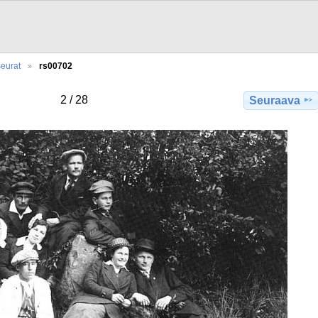
eurat
rs00702
2 / 28
Seuraava