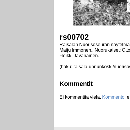
rs00702
Räisälän Nuorisoseuran näytelmä "
Maiju Immonen,. Nuorukaiset: Otto
Heikki Javanainen.
(haku: räisälä-unnunkoski/nuorisos
Kommentit
Ei kommenttia vielä.
Kommentoi
e