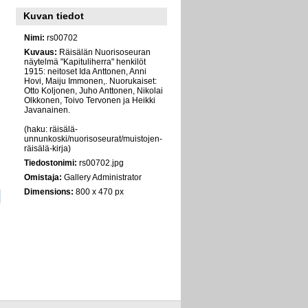
Kuvan tiedot
Nimi:
rs00702
Kuvaus:
Räisälän Nuorisoseuran
näytelmä "Kapituliherra" henkilöt
1915: neitoset Ida Anttonen, Anni
Hovi, Maiju Immonen,. Nuorukaiset:
Otto Koljonen, Juho Anttonen, Nikolai
Olkkonen, Toivo Tervonen ja Heikki
Javanainen.
(haku: räisälä-
unnunkoski/nuorisoseurat/muistojen-
räisälä-kirja)
Tiedostonimi:
rs00702.jpg
Omistaja:
Gallery Administrator
Dimensions:
800 x 470 px