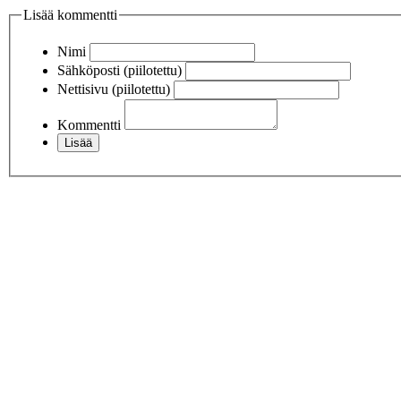
Lisää kommentti
Nimi
Sähköposti (piilotettu)
Nettisivu (piilotettu)
Kommentti