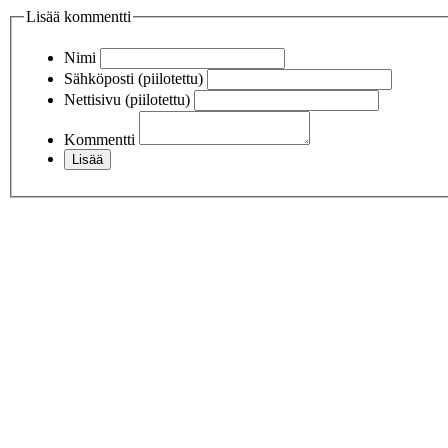
Lisää kommentti
Nimi
Sähköposti (piilotettu)
Nettisivu (piilotettu)
Kommentti