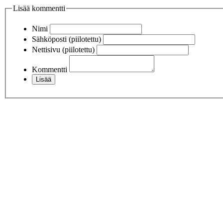
Lisää kommentti
Nimi
Sähköposti (piilotettu)
Nettisivu (piilotettu)
Kommentti